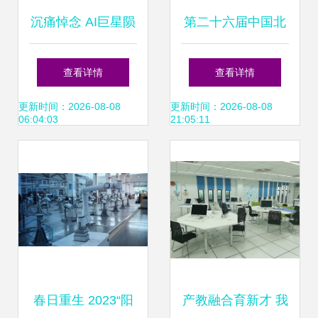
沉痛悼念 AI巨星陨
第二十六届中国北
落，旷视科技首席
京国际科技产业博
查看详情
查看详情
科学家孙剑博士英
览会开幕 聚焦信息
更新时间：2026-08-08
更新时间：2026-08-08
06:04:03
21:05:11
年早逝
科技领域技术开
发，擘画未来创新
蓝图
春日重生 2023“阳
产教融合育新才 我