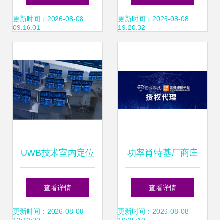
纪元
的技术开发探索
更新时间：2026-08-08
更新时间：2026-08-08
09:16:01
19:20:32
UWB技术室内定位
功率肖特基厂商庄
精准迭代 浩云科技
氏科技授权世强硬
查看详情
查看详情
撬动AR无限可能
创代理，赋能储能
更新时间：2026-08-08
更新时间：2026-08-08