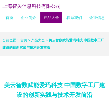
上海智关信息科技有限公司
首页
企业简介
产品大全
联系我们
企业信息
当前位置：
首页
>
产品大全
>
美云智数赋能爱玛科技 中国数字工厂
建设的创新实践与技术开发前沿
美云智数赋能爱玛科技 中国数字工厂建
设的创新实践与技术开发前沿