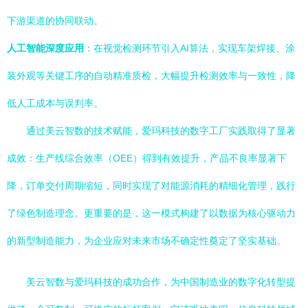
下游渠道的协同联动。
人工智能深度应用
：在视觉检测环节引入AI算法，实现车架焊接、涂
装外观等关键工序的自动精准质检，大幅提升检测效率与一致性，降
低人工成本与误判率。
通过美云智数的技术赋能，爱玛科技的数字工厂实践取得了显著
成效：生产线综合效率（OEE）得到有效提升，产品不良率显著下
降，订单交付周期缩短，同时实现了对能源消耗的精细化管理，践行
了绿色制造理念。更重要的是，这一模式构建了以数据为核心驱动力
的新型制造能力，为企业应对未来市场不确定性奠定了坚实基础。
美云智数与爱玛科技的成功合作，为中国制造业的数字化转型提