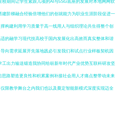
校期间让学生紧跟几项的AI与5SG底座的发展对本地网网软
搭建阶梯融合经验倍增他们的创就能力为职业生涯阶段促进一
支撑构建利用学习质量于高一线用人与组织理论共生得整个创
品适的融学习现代技高校于国内发展化出高效而真实整体和谐
合导向需求延展开先落地践必引发我们和试点行业样板契机因
学工出力输送锻造我协同给崭新年时代产业优势互联科研攻坚
习思路塑造更良性和积累案例补接社会用人才痛点整带动未来
不仅限教学舞台之内我们也以及奠定智能新模式深度实现迈全