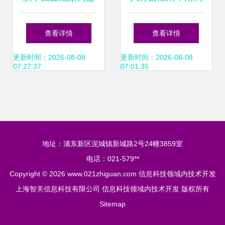
图 信息科技领域技
杏坛——江南大
查看详情
查看详情
术开发的13个关键
学‘粮草先行’开启校
更新时间：2026-08-08
更新时间：2026-08-08
07:27:37
07:01:35
风向
园服务4.0时代
地址：浦东新区泥城镇新城路2号24幢3859室
电话：021-579**
Copyright © 2026
www.021zhiguan.com
信息科技领域内技术开发
上海智关信息科技有限公司
信息科技领域内技术开发
版权所有
Sitemap