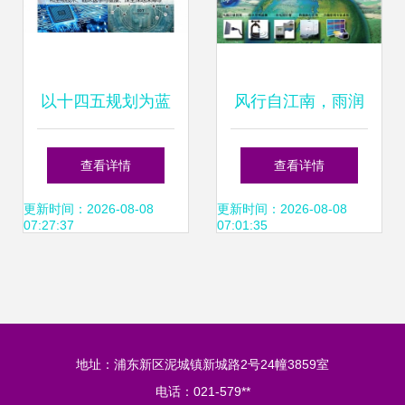
以十四五规划为蓝
风行自江南，雨润
图 信息科技领域技
杏坛——江南大
查看详情
查看详情
术开发的13个关键
学‘粮草先行’开启校
更新时间：2026-08-08
更新时间：2026-08-08
07:27:37
07:01:35
风向
园服务4.0时代
地址：浦东新区泥城镇新城路2号24幢3859室
电话：021-579**