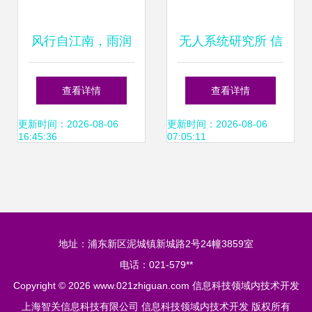
风行自江南，雨润
无人系统研究所 信
杏坛——江南大
息科技领域的技术
查看详情
查看详情
学‘粮草先行’开启校
开发前沿探索
更新时间：2026-08-06
更新时间：2026-08-06
16:45:36
07:05:11
园服务4.0时代
地址：浦东新区泥城镇新城路2号24幢3859室
电话：021-579**
Copyright © 2026
www.021zhiguan.com
信息科技领域内技术开发
上海智关信息科技有限公司
信息科技领域内技术开发
版权所有